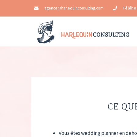
agence@harlequinconsulting.com
Télého
CE QU
Vous êtes wedding planner en deho