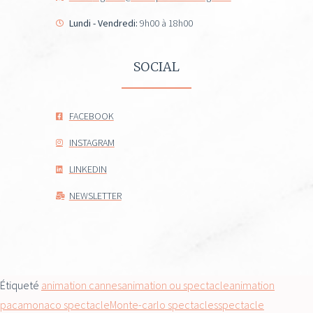
Lundi - Vendredi:
9h00 à 18h00
SOCIAL
FACEBOOK
INSTAGRAM
LINKEDIN
NEWSLETTER
Étiqueté
animation cannes
animation ou spectacle
animation
paca
monaco spectacle
Monte-carlo spectacles
spectacle