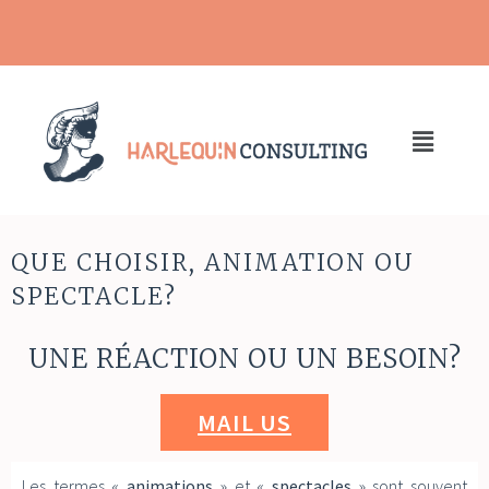
QUE CHOISIR, ANIMATION OU
SPECTACLE?
UNE RÉACTION OU UN BESOIN?
MAIL US
Les termes «
animations
» et «
spectacles
» sont souvent