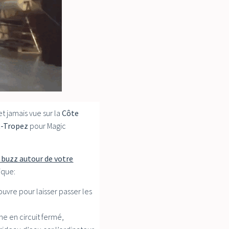
t jamais vue sur la
Côte
t-Tropez
pour Magic
e buzz autour de votre
ique:
’ouvre pour laisser passer les
nne en circuit fermé,