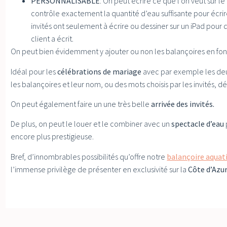
PERSONNALISABLE
: On peut écrire ce que l’on veut sur le
contrôle exactement la quantité d’eau suffisante pour écrir
invités ont seulement à écrire ou dessiner sur un iPad pour 
client a écrit.
On peut bien évidemment y ajouter ou non les balançoires en fonc
Idéal pour les
célébrations de mariage
avec par exemple les d
les balançoires et leur nom, ou des mots choisis par les invités, déf
On peut également faire un une très belle
arrivée des invités.
De plus, on peut le louer et le combiner avec un
spectacle d’eau
encore plus prestigieuse.
Bref, d’innombrables possibilités qu’offre notre
balançoire aquat
l’immense privilège de présenter en exclusivité sur la
Côte d’Azu