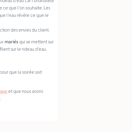
 rideau d’eau car l’ordinateur
e ce que l’on souhaite. Les
que l’eau révèle ce que le
tion des envies du client.
eux
mariés
qui se mettent sur
ilent sur le rideau d’eau.
pour que la soirée soit
ique
et que nous avons
r
.