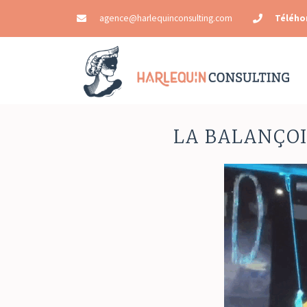
agence@harlequinconsulting.com
Télého
LA BALANÇO